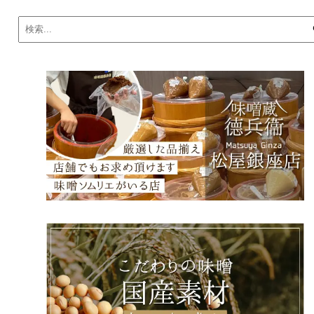
カ
イ
ブ