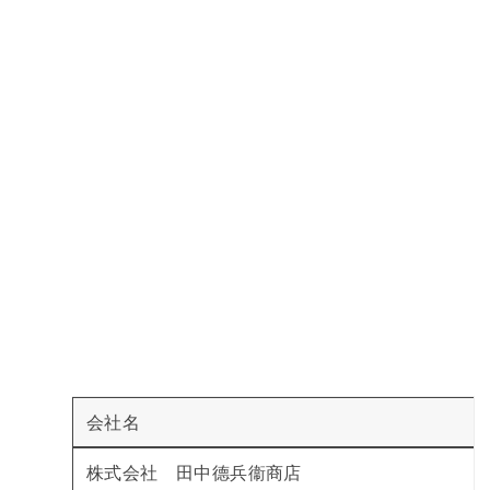
食
を
守
り
続
け
ま
す
会社名
株式会社 田中德兵衞商店